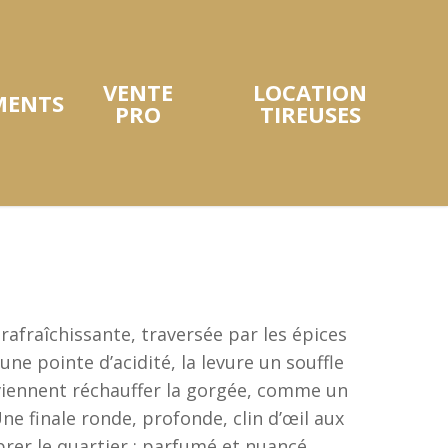
VENTE
LOCATION
MENTS
PRO
TIREUSES
rafraîchissante, traversée par les épices
 une pointe d’acidité, la levure un souffle
 viennent réchauffer la gorgée, comme un
ne finale ronde, profonde, clin d’œil aux
brer le quartier : parfumé et nuancé.