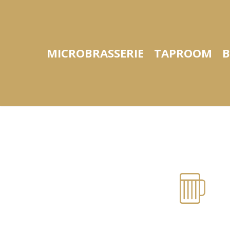
Skip
to
main
content
MICROBRASSERIE
TAPROOM
B