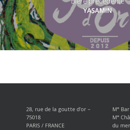
Bière précédente
YASAMIN
28, rue de la goutte d’or –
M° Bar
75018
M° Châ
PARIS / FRANCE
du mer