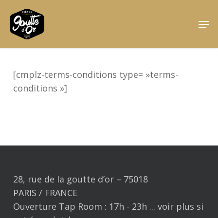
Skip
Men
to
Close
main
Menu
content
[cmplz-terms-conditions type= »terms-
conditions »]
28, rue de la goutte d’or – 75018
PARIS / FRANCE
Ouverture Tap Room : 17h - 23h ... voir plus si